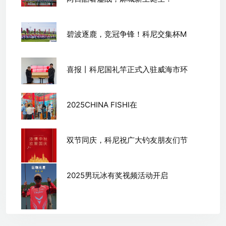
碧波逐鹿，竞冠争锋！科尼交集杯M
喜报丨科尼国礼竿正式入驻威海市环
2025CHINA FISHI在
双节同庆，科尼祝广大钓友朋友们节
2025男玩冰有奖视频活动开启