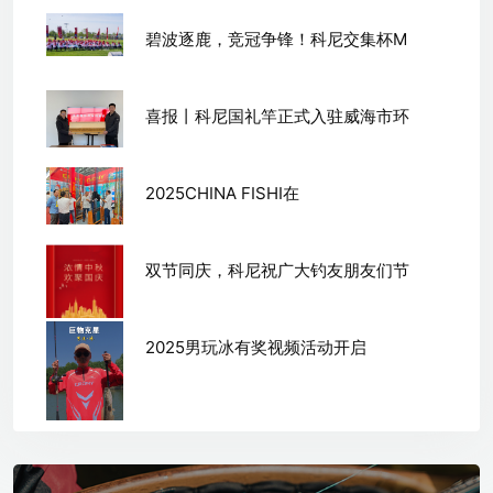
碧波逐鹿，竞冠争锋！科尼交集杯M
喜报丨科尼国礼竿正式入驻威海市环
2025CHINA FISHI在
双节同庆，科尼祝广大钓友朋友们节
2025男玩冰有奖视频活动开启