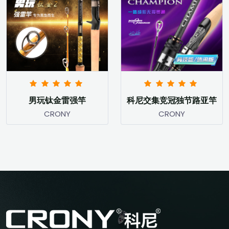
男玩钛金雷强竿
科尼交集竞冠独节路亚竿
CRONY
CRONY